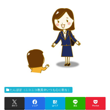
たんぽぽ（ニコニコ教員＠いつも心に歌を）
ポスト
シェア
はてブ
送る
Pocket