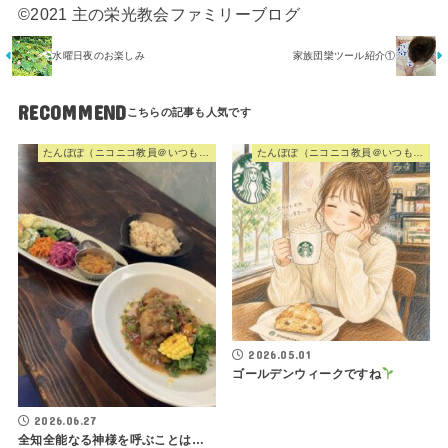
©2021 主の栄光教会ファミリーブログ
水曜日夜のお楽しみ
家族団欒ツール紹介①
RECOMMEND
たんぽぽ（ニコニコ教員＠いつも心に歌を）
たんぽぽ（ニコニコ教員＠いつも心に歌を）
2026.05.01
ゴールデンウィークですね
2026.06.27
全知全能なる神様を呼ぶことは…