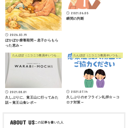
2021.06.05
瞬間の判断
2026.03.19
ぽかぽか療養期間～息子からもら
った恵み～
たんぽぽ（ニコニコ教員＠いつも心に歌を）
たんぽぽ（ニコニコ教員＠いつも心に歌を）
2021.07.14
2021.08.01
久しぶりのオフライン礼拝☆～コ
久しぶりに、覚王山に行ってみた
ロナ対策～
話～覚王山食レポ～
ABOUT US