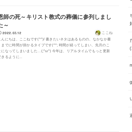
恩師の死～キリスト教式の葬儀に参列しまし
た～
2022.03.12
ここね
こんにちは、ここねです(^^)/ 書きたいネタはあるものの、なかなか書
くまでに時間が掛かるタイプです(^^; 時間が経ってしまい、先月のこ
(
とになってしまいました…(;^ω^) 今年は、リアルタイムでもっと更新
できるように...