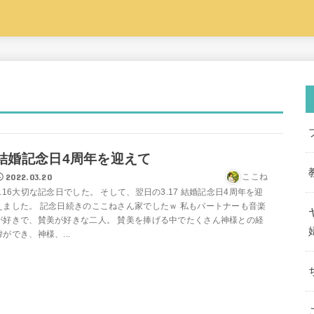
結婚記念日4周年を迎えて
2022.03.20
ここね
3.16大切な記念日でした。 そして、翌日の3.17 結婚記念日4周年を迎
えました。 記念日続きのここねさん家でしたｗ 私もパートナーも音楽
が好きで、賛美が好きな二人。 賛美を捧げる中でたくさん神様との経
緯ができ、神様、...