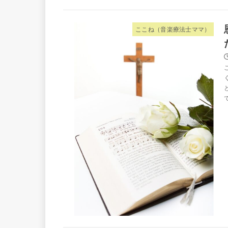
ここね（音楽療法士ママ）