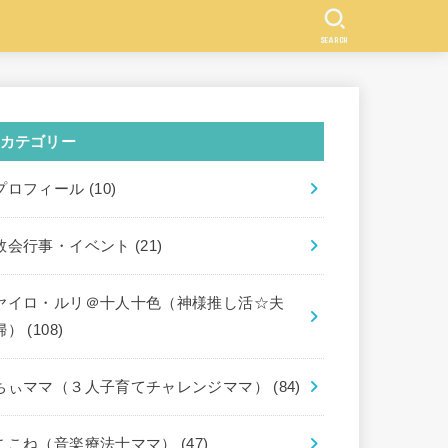
SEARCH
カテゴリー
プロフィール
(10)
教会行事・イベント
(21)
ヤイロ・ルリ＠十人十色（神様推し活☆夫
婦）
(108)
ちぃママ（３人子育てチャレンジママ）
(84)
ここね（音楽療法士ママ）
(47)