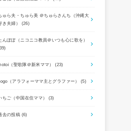
ちゅら夫・ちゅら美 ＠ちゅらさんち（沖縄大
好き夫婦）
(26)
たんぽぽ（ニコニコ教員＠いつも心に歌を）
39)
motoi（聖歌隊＠新米ママ）
(23)
gogo（アラフォーママ主とグラファー）
(5)
いちご（中国在住ママ）
(3)
過去の投稿
(6)