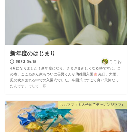
新年度のはじまり
2023.04.15
ここね
4月になりました！新年度になり、さまざま新しくなる時ですね。こ
の春、ここねさん家もついに長男くんが幼稚園入園
先日、大雨、
風の吹き荒れる中での入園式でした。卒園式はすごく良い天気だっ
たんです。そして、私...
ちぃママ（３人子育てチャレンジママ）