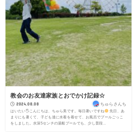
教会のお友達家族とおでかけ記録☆
2024.08.08
ちゅらさんち
はいたい🖐
こんにちは、ちゅら美です。毎日暑いですね
先日、あ
まりにも暑くて、子ども達に水着を着せて、お風呂でプールごっこ
をしました。水深5センチの湯船プールでも、少し普段...