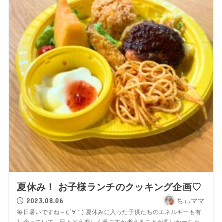
夏休み！ お子様ランチのクッキング企画♡
2023.08.06
ちぃママ
毎日暑いですね～(;´∀｀) 夏休みに入った子供たちのエネルギーも有
り余っていて、日々どう楽しく過ごすか考えることが多いかーちゃ