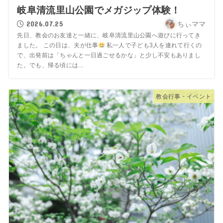
岐阜清流里山公園でメガジップ体験！
2026.07.25
ちぃママ
先日、教会のお友達と一緒に、岐阜清流里山公園へ遊びに行ってき
ました。 この日は、夫が仕事
私一人で子ども3人を連れて行くの
で、出発前は「ちゃんと一日過ごせるかな」と少し不安もありまし
た。でも、帰る頃には...
教会行事・イベント