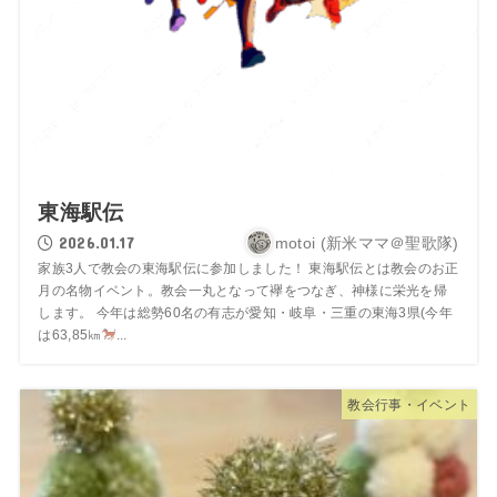
東海駅伝
2026.01.17
motoi (新米ママ＠聖歌隊)
家族3人で教会の東海駅伝に参加しました！ 東海駅伝とは教会のお正
月の名物イベント。教会一丸となって襷をつなぎ、神様に栄光を帰
します。 今年は総勢60名の有志が愛知・岐阜・三重の東海3県(今年
は63,85㎞
...
教会行事・イベント