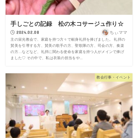
手しごとの記録 松の木コサージュ作り☆
2024.02.08
ちぃママ
主の栄光教会で、家庭を持つ方々で献身礼拝を捧げました。 礼拝の
賛美を引導する方、賛美の歌手の方、聖歌隊の方、司会の方、奏楽
の方…などなど、礼拝に関わる使命を家庭を持つ人がメインで捧げ
ました♡ その中で、私は衣装の担当をや...
教会行事・イベント