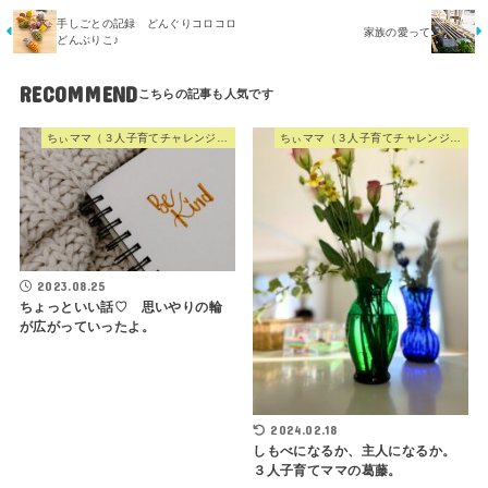
手しごとの記録 どんぐりコロコロ
家族の愛って
どんぶりこ♪
RECOMMEND
ちぃママ（３人子育てチャレンジママ）
ちぃママ（３人子育てチャレンジママ）
2023.08.25
ちょっといい話♡ 思いやりの輪
が広がっていったよ。
2024.02.18
しもべになるか、主人になるか。
３人子育てママの葛藤。