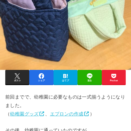
ポスト
シェア
はてブ
送る
Pocket
前回までで、幼稚園に必要なものは一式揃うようになり
ました。
（
幼稚園グッズ
、
エプロンの作成
）
その後、幼稚園に通っていたのですが、