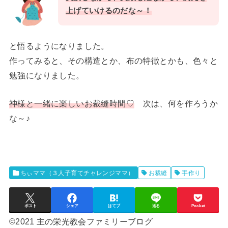
上げていけるのだな～！
と悟るようになりました。
作ってみると、その構造とか、布の特徴とかも、色々と
勉強になりました。
神様と一緒に楽しいお裁縫時間♡
次は、何を作ろうか
な～♪
ちぃママ（３人子育てチャレンジママ）
お裁縫
手作り
ポスト
シェア
はてブ
送る
Pocket
©2021 主の栄光教会ファミリーブログ