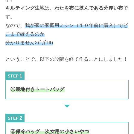
キルティング生地
は、
わたを布に挟んである分厚い布
で
す。
なので、
我が家の家庭用ミシン（１０年前に購入）でど
こまで縫えるのか
分かりません
Σ(ﾟдﾟlll)
ということで、以下の段階を経て作ることにしました！
STEP
①裏地付きトートバッグ
STEP
②保冷バッグ 次女用の小さいやつ