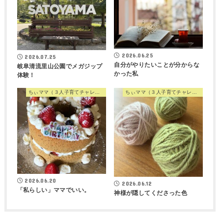
2026.06.25
2026.07.25
自分がやりたいことが分からな
岐阜清流里山公園でメガジップ
かった私
体験！
ちぃママ（３人子育てチャレンジママ）
ちぃママ（３人子育てチャレンジママ）
2026.06.20
2026.06.12
「私らしい」ママでいい。
神様が隠してくださった色