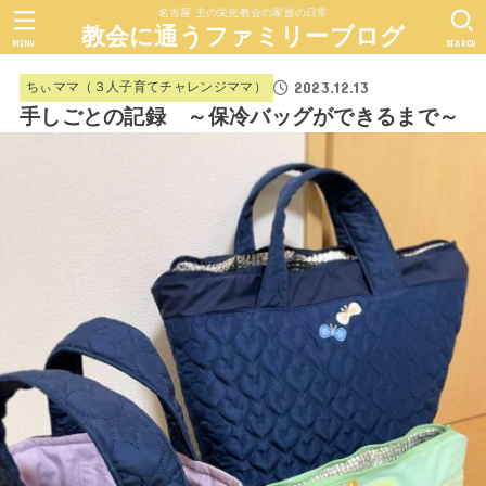
名古屋 主の栄光教会の家族の日常
教会に通うファミリーブログ
MENU
SEARCH
2023.12.13
ちぃママ（３人子育てチャレンジママ）
手しごとの記録 ～保冷バッグができるまで～