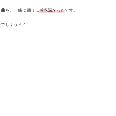
た曲を、一緒に踊り…
感慨深かった
です。
たでしょう＾＾