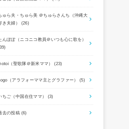
ちゅら夫・ちゅら美 ＠ちゅらさんち（沖縄大
好き夫婦）
(26)
たんぽぽ（ニコニコ教員＠いつも心に歌を）
39)
motoi（聖歌隊＠新米ママ）
(23)
gogo（アラフォーママ主とグラファー）
(5)
いちご（中国在住ママ）
(3)
過去の投稿
(6)