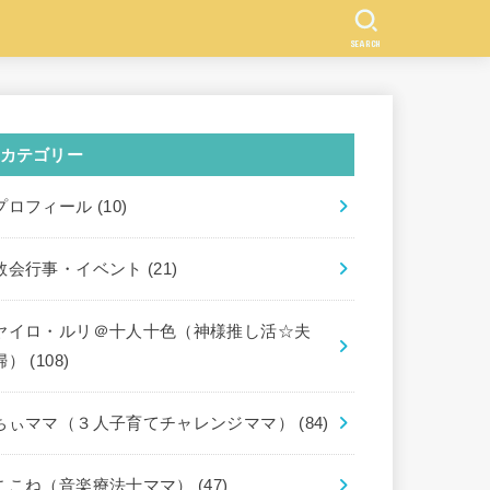
SEARCH
カテゴリー
プロフィール
(10)
教会行事・イベント
(21)
ヤイロ・ルリ＠十人十色（神様推し活☆夫
婦）
(108)
ちぃママ（３人子育てチャレンジママ）
(84)
ここね（音楽療法士ママ）
(47)