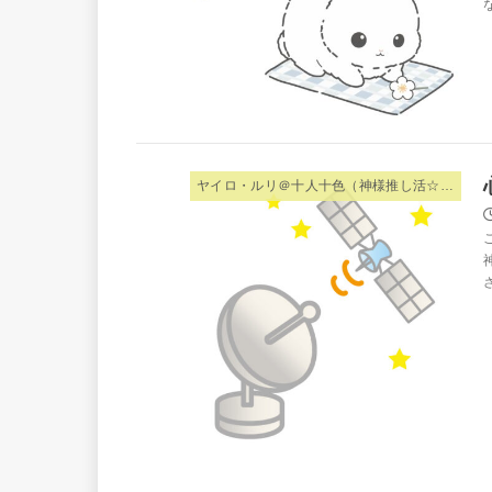
ヤイロ・ルリ＠十人十色（神様推し活☆夫婦）