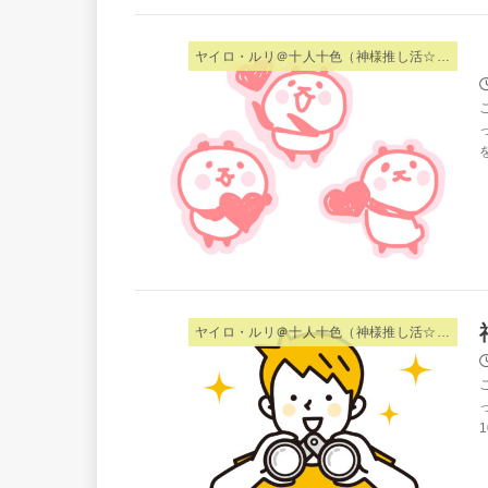
ヤイロ・ルリ＠十人十色（神様推し活☆夫婦）
ヤイロ・ルリ＠十人十色（神様推し活☆夫婦）