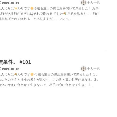
2026.06.19
十人十色
こんにちは
ルリです
今週も主日の御言葉を聞いて来ました！ 万事
に時がある時が過ぎればそれで終わる でした
主題を見ると…「時が
過ぎればそれで終わる」とありますが、、プレッ...
無条件。 #101
2026.06.12
十人十色
こんにちは
ルリです
今週も主日の御言葉を聞いて来ました！ 1．
あなたの考えと神様の考えが異なり、この世と霊の世界が異なる。2．
自分の考えに合わせて生きないで、相手の心に合わせて生き、主...