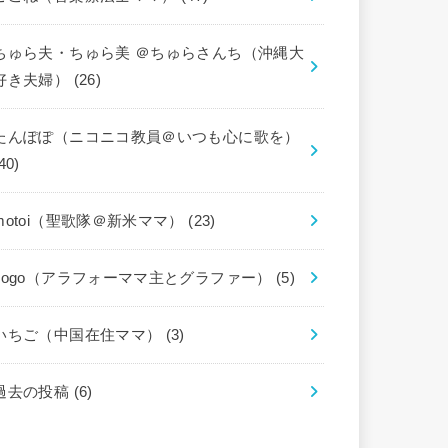
ちゅら夫・ちゅら美 ＠ちゅらさんち（沖縄大
好き夫婦）
(26)
たんぽぽ（ニコニコ教員＠いつも心に歌を）
40)
motoi（聖歌隊＠新米ママ）
(23)
gogo（アラフォーママ主とグラファー）
(5)
いちご（中国在住ママ）
(3)
過去の投稿
(6)