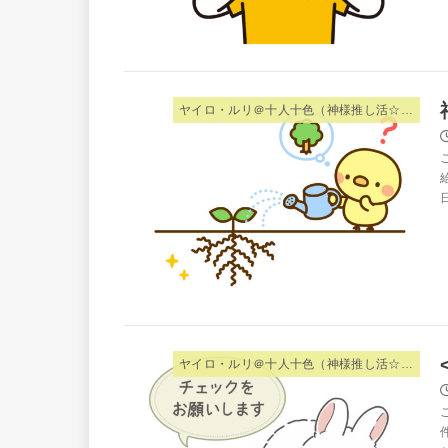
ヤイロ・ルリ＠十人十色（神様推し活☆夫婦）
ヤイロ・ルリ＠十人十色（神様推し活☆夫婦）