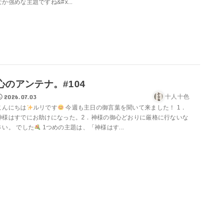
なか強めな主題ですね&#x...
心のアンテナ。#104
2026.07.03
十人十色
こんにちは
ルリです
今週も主日の御言葉を聞いて来ました！ 1．
神様はすでにお助けになった。2．神様の御心どおりに厳格に行ないな
さい。 でした
1つめの主題は、「神様はす...