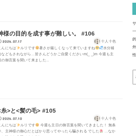
神様の目的を成す事が難しい。 #106
2026.07.17
十人十色
こんにちは
ルリです
暑さが厳しくなって来ていますね
水分補
給などもされながら…皆さんどうかご自愛くださいm(_ _)m 今週も主
日の御言葉を聞いて来ました...
<糸>と<髪の毛> #105
2026.07.10
十人十色
こんにちは
ルリです
今週も主日の御言葉を聞いてきました！ 無条
件、主神様の御心だとばかり思ってやったら騙される でした
…なか