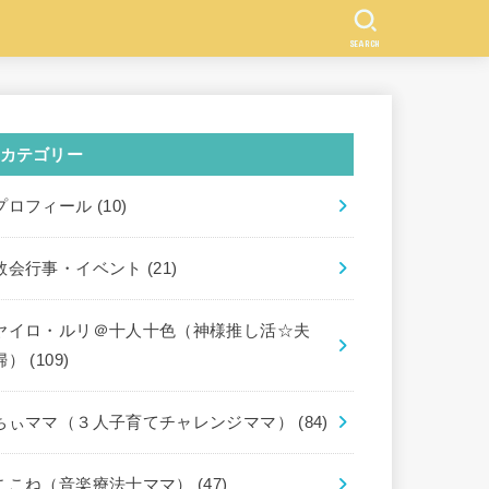
SEARCH
カテゴリー
プロフィール
(10)
教会行事・イベント
(21)
ヤイロ・ルリ＠十人十色（神様推し活☆夫
婦）
(109)
ちぃママ（３人子育てチャレンジママ）
(84)
ここね（音楽療法士ママ）
(47)