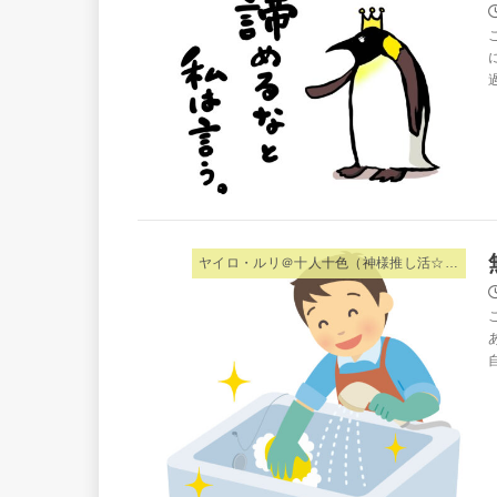
ヤイロ・ルリ＠十人十色（神様推し活☆夫婦）