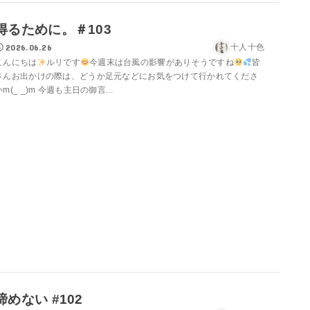
得るために。＃103
2026.06.26
十人十色
こんにちは
ルリです
今週末は台風の影響がありそうですね
皆
さんお出かけの際は、どうか足元などにお気をつけて行かれてくださ
いm(_ _)m 今週も主日の御言...
諦めない #102