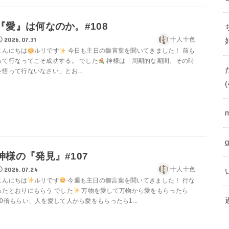
『愛』は何なのか。#108
2026.07.31
十人十色
こんにちは
ルリです
今日も主日の御言葉を聞いてきました！ 前も
って行なってこそ成功する。 でした
神様は「周期的な期間、その時
を悟って行ないなさい」とお...
(
神様の『発見』#107
2026.07.24
十人十色
こんにちは
ルリです
今週も主日の御言葉を聞いてきました！ 行な
ったとおりにもらう でした
万物を愛して万物から愛をもらったら
10倍もらい、人を愛して人から愛をもらったら1...