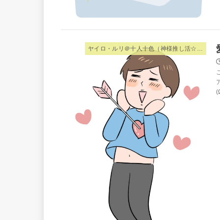
ヤイロ・ルリ＠十人十色（神様推し活☆夫婦）