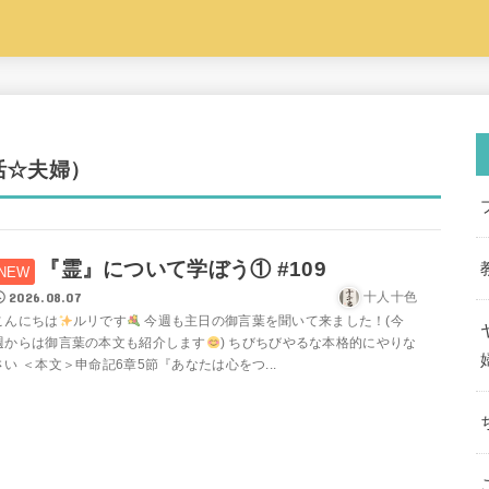
活☆夫婦）
『霊』について学ぼう① #109
2026.08.07
十人十色
こんにちは
ルリです
今週も主日の御言葉を聞いて来ました！(今
週からは御言葉の本文も紹介します
) ちびちびやるな本格的にやりな
さい ＜本文＞申命記6章5節『あなたは心をつ...