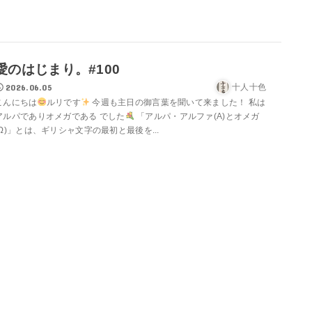
愛のはじまり。#100
2026.06.05
十人十色
こんにちは
ルリです
今週も主日の御言葉を聞いて来ました！ 私は
アルパでありオメガである でした
「アルパ・アルファ(A)とオメガ
(Ω)」とは、ギリシャ文字の最初と最後を...