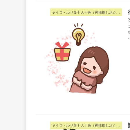
ヤイロ・ルリ＠十人十色（神様推し活☆夫婦）
ヤイロ・ルリ＠十人十色（神様推し活☆夫婦）