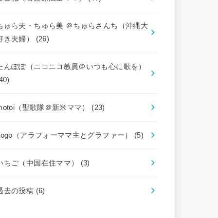
ちゅら夫・ちゅら美 ＠ちゅらさんち（沖縄大
好き夫婦）
(26)
たんぽぽ（ニコニコ教員＠いつも心に歌を）
40)
motoi（聖歌隊＠新米ママ）
(23)
gogo（アラフォーママ主とグラファー）
(5)
いちご（中国在住ママ）
(3)
過去の投稿
(6)