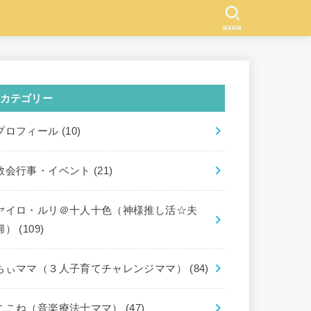
SEARCH
カテゴリー
プロフィール
(10)
教会行事・イベント
(21)
ヤイロ・ルリ＠十人十色（神様推し活☆夫
婦）
(109)
ちぃママ（３人子育てチャレンジママ）
(84)
ここね（音楽療法士ママ）
(47)