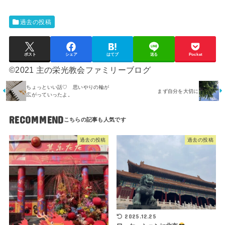
過去の投稿
ポスト
シェア
はてブ
送る
Pocket
©2021 主の栄光教会ファミリーブログ
ちょっといい話♡ 思いやりの輪が
まず自分を大切に
広がっていったよ。
RECOMMEND
過去の投稿
過去の投稿
2025.12.25